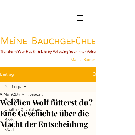
Marina Becker
Beitrag
All Blogs
9. Mai 2023
7 Min. Lesezeit
All Blogs
Welchen Wolf fütterst du?
Health-(R)evolution
Eine Geschichte über die
Body
Macht der Entscheidung
Mind