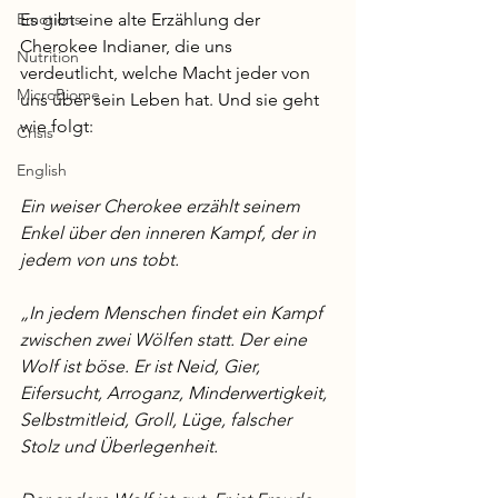
Emotions
Es gibt eine alte Erzählung der 
Cherokee Indianer, die uns 
Nutrition
verdeutlicht, welche Macht jeder von 
MicroBiome
uns über sein Leben hat. Und sie geht 
wie folgt:
Crisis
English
Ein weiser Cherokee erzählt seinem 
Enkel über den inneren Kampf, der in 
jedem von uns tobt.  
„In jedem Menschen findet ein Kampf 
zwischen zwei Wölfen statt. Der eine 
Wolf ist böse. Er ist Neid, Gier, 
Eifersucht, Arroganz, Minderwertigkeit, 
Selbstmitleid, Groll, Lüge, falscher 
Stolz und Überlegenheit. 