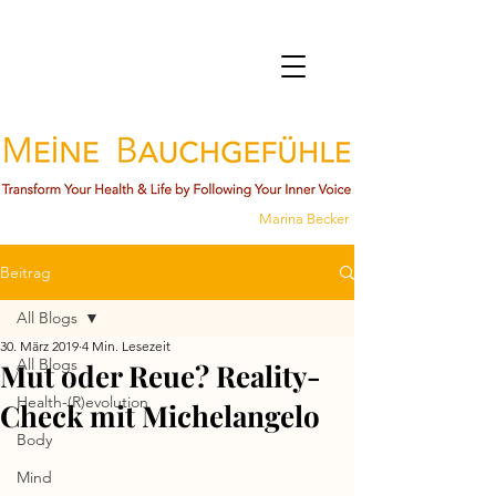
Marina Becker
Beitrag
All Blogs
30. März 2019
4 Min. Lesezeit
All Blogs
Mut oder Reue? Reality-
Health-(R)evolution
Check mit Michelangelo
Body
Mind