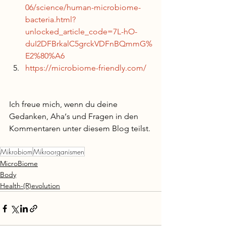
06/science/human-microbiome-
bacteria.html?
unlocked_article_code=7L-hO-
duI2DFBrkalC5grckVDFnBQmmG%
E2%80%A6
https://microbiome-friendly.com/
Ich freue mich, wenn du deine 
Gedanken, Aha‘s und Fragen in den 
Kommentaren unter diesem Blog teilst.
Mikrobiom
Mikroorganismen
MicroBiome
Body
Health-(R)evolution