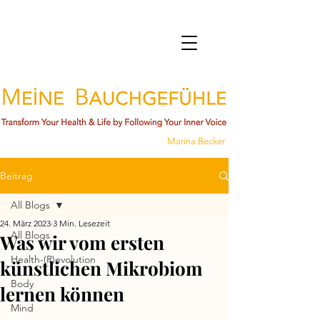
Marina Becker
Beitrag
All Blogs
24. März 2023
3 Min. Lesezeit
All Blogs
Was wir vom ersten
Health-(R)evolution
künstlichen Mikrobiom
Body
lernen können
Mind