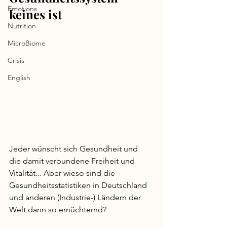
Emotions
keines ist
Nutrition
MicroBiome
Crisis
English
Jeder wünscht sich Gesundheit und 
die damit verbundene Freiheit und 
Vitalität... Aber wieso sind die 
Gesundheitsstatistiken in Deutschland 
und anderen (Industrie-) Ländern der 
Welt dann so ernüchternd? 