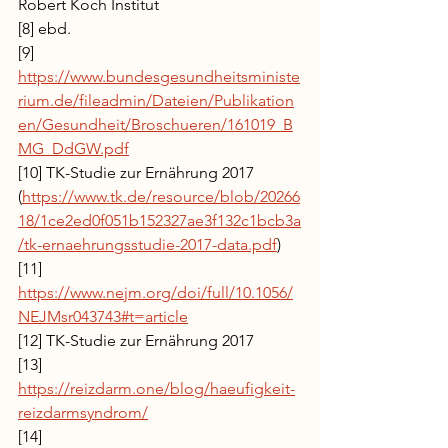
Robert Koch Institut
[8] ebd.
[9] 
https://www.bundesgesundheitsministe
rium.de/fileadmin/Dateien/Publikation
en/Gesundheit/Broschueren/161019_B
MG_DdGW.pdf
[10] TK-Studie zur Ernährung 2017 
(
https://www.tk.de/resource/blob/20266
18/1ce2ed0f051b152327ae3f132c1bcb3a
/tk-ernaehrungsstudie-2017-data.pdf
)
[11] 
https://www.nejm.org/doi/full/10.1056/
NEJMsr043743#t=article
[12] TK-Studie zur Ernährung 2017 
[13] 
https://reizdarm.one/blog/haeufigkeit-
reizdarmsyndrom/
[14] 