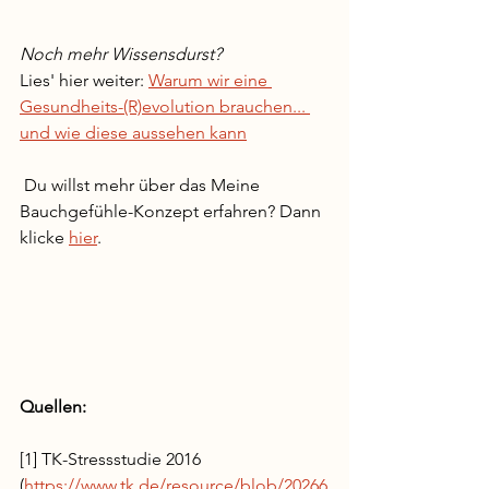
Noch mehr Wissensdurst? 
Lies' hier weiter: 
Warum wir eine 
Gesundheits-(R)evolution brauchen... 
und wie diese aussehen kann
 Du willst mehr über das Meine 
Bauchgefühle-Konzept erfahren? Dann 
klicke 
hier
.
Quellen:
[1] TK-Stressstudie 2016 
(
https://www.tk.de/resource/blob/20266