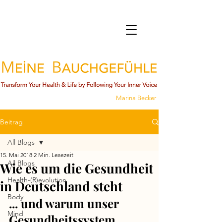
Marina Becker
Beitrag
All Blogs
15. Mai 2018
2 Min. Lesezeit
All Blogs
Wie es um die Gesundheit
Health-(R)evolution
in Deutschland steht
Body
... und warum unser 
Mind
Gesundheitssystem 