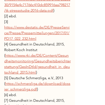
30/9154e4c71766c410dc859916aa798217
/tk-stressstudie-2016-data.pdf
)
[2] ebd.
[3] 
https://www.destatis.de/DE/PresseServi
ce/Presse/Pressemitteilungen/2017/01/
PD17_022_232.html
[4] Gesundheit in Deutschland, 2015, 
Robert Koch Institut 
(
https://www.rki.de/DE/Content/Gesun
dheitsmonitoring/Gesundheitsberichter
stattung/GesInDtld/gesundheit_in_deu
tschland_2015.html
)
[5] Deutsche Schmerzliga, e.V., 2013 
(
https://schmerzliga.de/download/doss
ier_schmerzliga.pdf
)
[6] ebd.
[7] Gesundheit in Deutschland, 2015, 