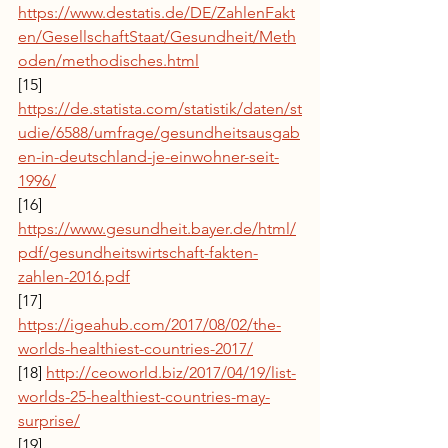
https://www.destatis.de/DE/ZahlenFakt
en/GesellschaftStaat/Gesundheit/Meth
oden/methodisches.html
[15] 
https://de.statista.com/statistik/daten/st
udie/6588/umfrage/gesundheitsausgab
en-in-deutschland-je-einwohner-seit-
1996/
[16] 
https://www.gesundheit.bayer.de/html/
pdf/gesundheitswirtschaft-fakten-
zahlen-2016.pdf
[17] 
https://igeahub.com/2017/08/02/the-
worlds-healthiest-countries-2017/
[18] 
http://ceoworld.biz/2017/04/19/list-
worlds-25-healthiest-countries-may-
surprise/
[19] 