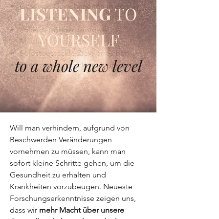
Gesunde Gewohnheiten in den
LISTENING
TO
Alltag integrieren
Rolle der Gedanken/des
YOURSELF
Mindsets erkennen
Selbstgesteckte Ziele erreichen
to a whole new level
Zeitersparnis durch strukturierte
Planung
Will man verhindern, aufgrund von
Beschwerden Veränderungen
vornehmen zu müssen, kann man
sofort kleine Schritte gehen, um die
Gesundheit zu erhalten und
Krankheiten vorzubeugen. Neueste
Forschungserkenntnisse zeigen uns,
dass wir
mehr Macht über unsere